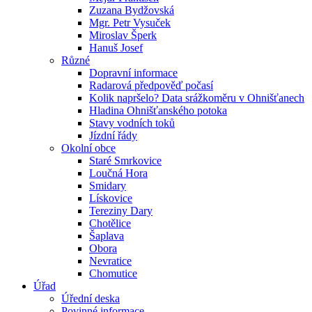
Zuzana Bydžovská
Mgr. Petr Vysuček
Miroslav Šperk
Hanuš Josef
Různé
Dopravní informace
Radarová předpověď počasí
Kolik napršelo? Data srážkoměru v Ohnišťanech
Hladina Ohnišťanského potoka
Stavy vodních toků
Jízdní řády
Okolní obce
Staré Smrkovice
Loučná Hora
Smidary
Lískovice
Tereziny Dary
Chotělice
Šaplava
Obora
Nevratice
Chomutice
Úřad
Úřední deska
Povinné informace