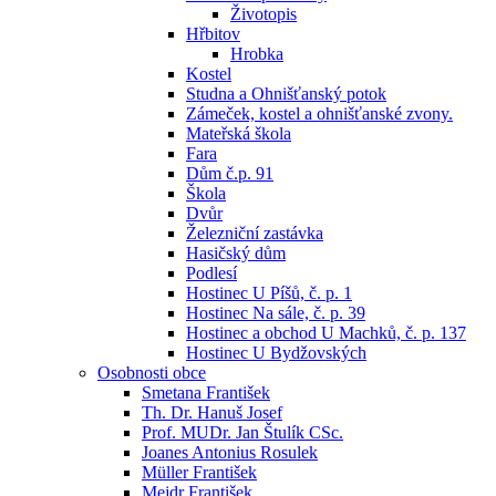
Životopis
Hřbitov
Hrobka
Kostel
Studna a Ohnišťanský potok
Zámeček, kostel a ohnišťanské zvony.
Mateřská škola
Fara
Dům č.p. 91
Škola
Dvůr
Železniční zastávka
Hasičský dům
Podlesí
Hostinec U Píšů, č. p. 1
Hostinec Na sále, č. p. 39
Hostinec a obchod U Machků, č. p. 137
Hostinec U Bydžovských
Osobnosti obce
Smetana František
Th. Dr. Hanuš Josef
Prof. MUDr. Jan Štulík CSc.
Joanes Antonius Rosulek
Müller František
Mejdr František