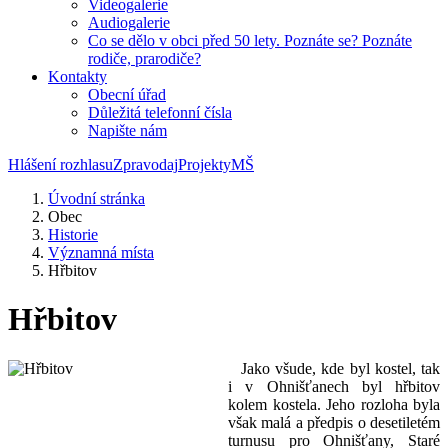
Videogalerie
Audiogalerie
Co se dělo v obci před 50 lety. Poznáte se? Poznáte
rodiče, prarodiče?
Kontakty
Obecní úřad
Důležitá telefonní čísla
Napište nám
Hlášení rozhlasu
Zpravodaj
Projekty
MŠ
Úvodní stránka
Obec
Historie
Významná místa
Hřbitov
Hřbitov
Jako všude, kde byl kostel, tak
i v Ohnišťanech byl hřbitov
kolem kostela. Jeho rozloha byla
však malá a předpis o desetiletém
turnusu pro Ohnišťany, Staré