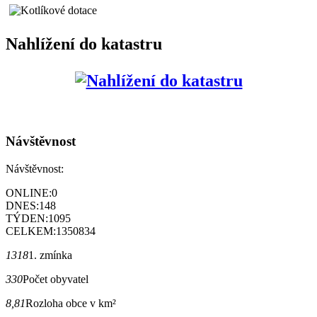
Nahlížení do katastru
Návštěvnost
Návštěvnost:
ONLINE:
0
DNES:
148
TÝDEN:
1095
CELKEM:
1350834
1318
1. zmínka
330
Počet obyvatel
8,81
Rozloha obce v km²