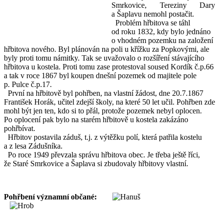
Smrkovice, Tereziny Dary
a Šaplavu nemohl postačit.
Problém hřbitova se táhl
od roku 1832, kdy bylo jednáno
o vhodném pozemku na založení
hřbitova nového. Byl plánován na poli u křížku za Popkovými, ale
byly proti tomu námitky. Tak se uvažovalo o rozšíření stávajícího
hřbitova u kostela. Proti tomu zase protestoval soused Kordík č.p.66
a tak v roce 1867 byl koupen dnešní pozemek od majitele pole
p. Pulce č.p.17.
První na hřbitově byl pohřben, na vlastní žádost, dne 20.7.1867
František Horák, učitel zdejší školy, na které 50 let učil. Pohřben zde
mohl být jen ten, kdo si to přál, protože pozemek nebyl oplocen.
Po oplocení pak bylo na starém hřbitově u kostela zakázáno
pohřbívat.
Hřbitov postavila záduš, t.j. z výtěžku polí, která patřila kostelu
a z lesa Zádušníka.
Po roce 1949 převzala správu hřbitova obec. Je třeba ještě říci,
že Staré Smrkovice a Šaplava si zbudovaly hřbitovy vlastní.
Pohřbení významní občané: