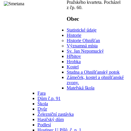
Pražského kvarteta. Pocházel
z čp. 60.
Obec
Statistické údaje
Historie
Historie Ohnišťan
Významná místa
Sv. Jan Nepomucký
Hřbitov
Hrobka
Kostel
Studna a Ohnišťanský potok
Zámeček, kostel a ohnišťanské
zvony.
Mateřská škola
Fara
Dům č.p. 91
Škola
Dvůr
Železniční zastávka
Hasičský dům
Podlesí
Hostinec U Píšů, č. p. 1