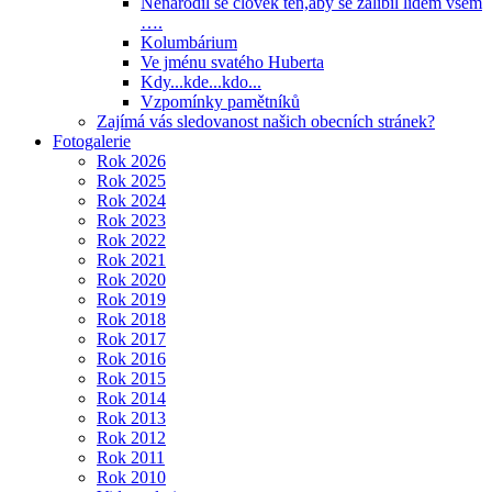
Nenarodil se člověk ten,aby se zalíbil lidem všem
….
Kolumbárium
Ve jménu svatého Huberta
Kdy...kde...kdo...
Vzpomínky pamětníků
Zajímá vás sledovanost našich obecních stránek?
Fotogalerie
Rok 2026
Rok 2025
Rok 2024
Rok 2023
Rok 2022
Rok 2021
Rok 2020
Rok 2019
Rok 2018
Rok 2017
Rok 2016
Rok 2015
Rok 2014
Rok 2013
Rok 2012
Rok 2011
Rok 2010