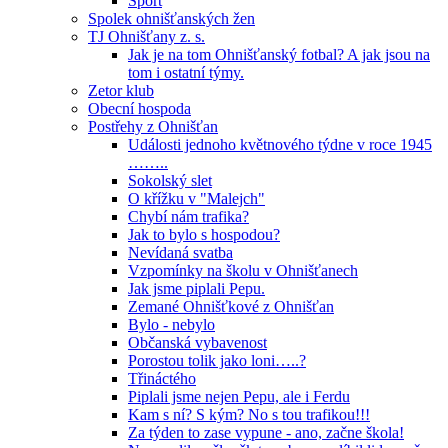
Sport
Spolek ohnišťanských žen
TJ Ohnišťany z. s.
Jak je na tom Ohnišťanský fotbal? A jak jsou na
tom i ostatní týmy.
Zetor klub
Obecní hospoda
Postřehy z Ohnišťan
Události jednoho květnového týdne v roce 1945
……..
Sokolský slet
O křížku v "Malejch"
Chybí nám trafika?
Jak to bylo s hospodou?
Nevídaná svatba
Vzpomínky na školu v Ohnišťanech
Jak jsme piplali Pepu.
Zemané Ohnišťkové z Ohnišťan
Bylo - nebylo
Občanská vybavenost
Porostou tolik jako loni…..?
Třináctého
Piplali jsme nejen Pepu, ale i Ferdu
Kam s ní? S kým? No s tou trafikou!!!
Za týden to zase vypune - ano, začne škola!