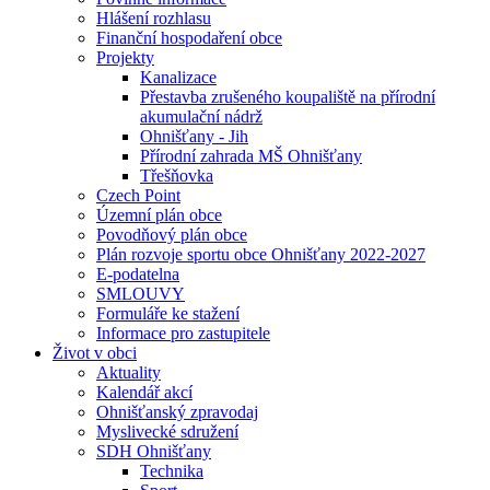
Hlášení rozhlasu
Finanční hospodaření obce
Projekty
Kanalizace
Přestavba zrušeného koupaliště na přírodní
akumulační nádrž
Ohnišťany - Jih
Přírodní zahrada MŠ Ohnišťany
Třešňovka
Czech Point
Územní plán obce
Povodňový plán obce
Plán rozvoje sportu obce Ohnišťany 2022-2027
E-podatelna
SMLOUVY
Formuláře ke stažení
Informace pro zastupitele
Život v obci
Aktuality
Kalendář akcí
Ohnišťanský zpravodaj
Myslivecké sdružení
SDH Ohnišťany
Technika