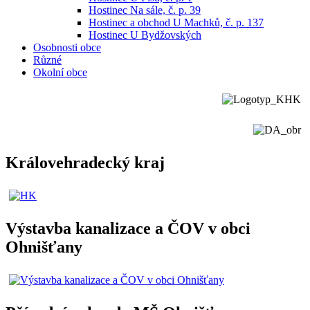
Hostinec Na sále, č. p. 39
Hostinec a obchod U Machků, č. p. 137
Hostinec U Bydžovských
Osobnosti obce
Různé
Okolní obce
Královehradecký kraj
Výstavba kanalizace a ČOV v obci
Ohnišťany