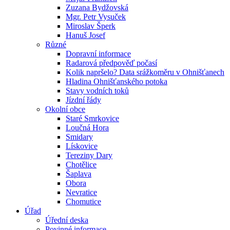
Zuzana Bydžovská
Mgr. Petr Vysuček
Miroslav Šperk
Hanuš Josef
Různé
Dopravní informace
Radarová předpověď počasí
Kolik napršelo? Data srážkoměru v Ohnišťanech
Hladina Ohnišťanského potoka
Stavy vodních toků
Jízdní řády
Okolní obce
Staré Smrkovice
Loučná Hora
Smidary
Lískovice
Tereziny Dary
Chotělice
Šaplava
Obora
Nevratice
Chomutice
Úřad
Úřední deska
Povinné informace