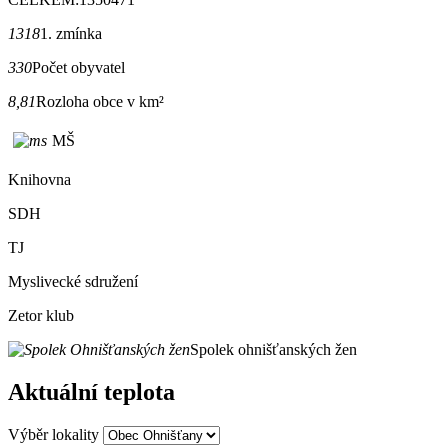
1318
1. zmínka
330
Počet obyvatel
8,81
Rozloha obce v km²
MŠ
Knihovna
SDH
TJ
Myslivecké sdružení
Zetor klub
Spolek ohnišťanských žen
Aktuální teplota
Výběr lokality